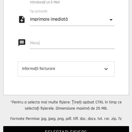
Introduceți un E-Mail
Tip comandă
note_add
message
Mesaj
expand_more
Informații facturare
*Pentru a selecta mai multe fișiere: Țineți apăsat CTRL în timp ce
selectați fișierele. Dimensiune maximă de 25 MB.
Formate Permise: jpg, jpeg, png, pdf, tiff, doc, docx, txt, rar, zip, 7z